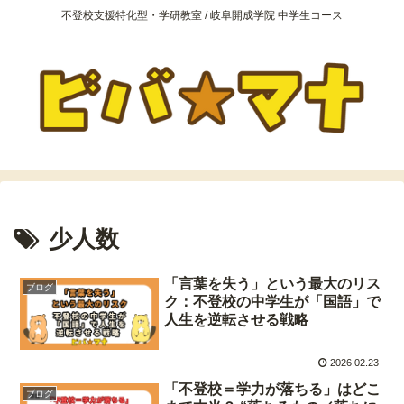
不登校支援特化型・学研教室 / 岐阜開成学院 中学生コース
少人数
「言葉を失う」という最大のリス
ブログ
ク：不登校の中学生が「国語」で
人生を逆転させる戦略
2026.02.23
「不登校＝学力が落ちる」はどこ
ブログ