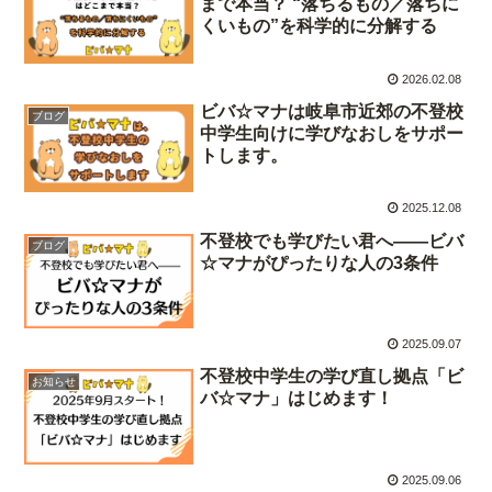
まで本当？ “落ちるもの／落ちに
くいもの”を科学的に分解する
2026.02.08
ビバ☆マナは岐阜市近郊の不登校
ブログ
中学生向けに学びなおしをサポー
トします。
2025.12.08
不登校でも学びたい君へ——ビバ
ブログ
☆マナがぴったりな人の3条件
2025.09.07
不登校中学生の学び直し拠点「ビ
お知らせ
バ☆マナ」はじめます！
2025.09.06